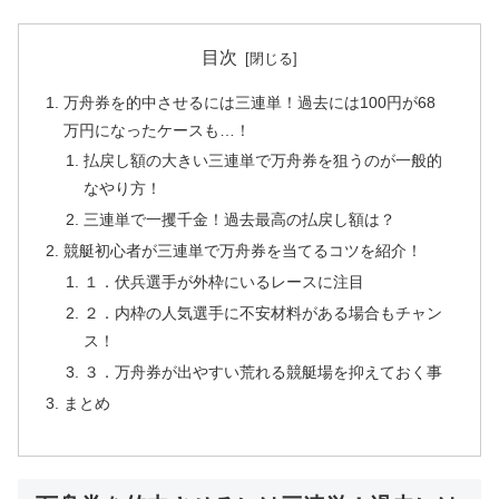
目次
万舟券を的中させるには三連単！過去には100円が68
万円になったケースも…！
払戻し額の大きい三連単で万舟券を狙うのが一般的
なやり方！
三連単で一攫千金！過去最高の払戻し額は？
競艇初心者が三連単で万舟券を当てるコツを紹介！
１．伏兵選手が外枠にいるレースに注目
２．内枠の人気選手に不安材料がある場合もチャン
ス！
３．万舟券が出やすい荒れる競艇場を抑えておく事
まとめ