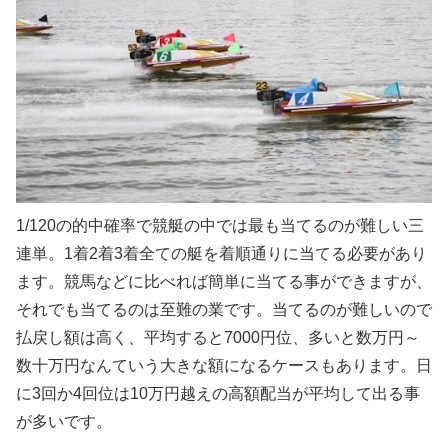
1/120の的中確率で競艇の中では最も当てるのが難しい三
連単。1着2着3着全ての艇を着順通りに当てる必要があり
ます。競馬などに比べれば簡単に当てる事ができますが、
それでも当てるのは至難の業です。当てるのが難しいので
払戻し額は高く、平均すると7000円位、多いと数万円～
数十万円なんていう大きな額になるケースもあります。日
に3回か4回位は10万円越えの高額配当が平均して出る事
が多いです。