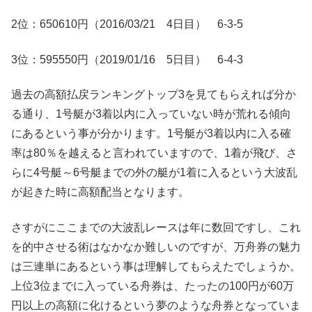
2位：650610円（2016/03/21 4日目） 6-3-5
3位：595550円（2019/01/16 5日目） 6-4-3
過去の高額払戻ランキングトップ3を見てもらえれば分か
る通り、1号艇が3着以内に入っていない時が荒れる傾向
にあるという事が分かります。1号艇が3着以内に入る確
率は80％を越えると言われていますので、1着が飛び、さ
らに4号艇～6号艇までの外の艇が1着に入るという大波乱
が起きた時に高額配当となります。
さすがにここまでの大波乱レースは年に数回ですし、これ
を的中させる術はなかなか難しいのですが、万舟券の魅力
は三連単にあるという事は理解してもらえたでしょうか。
上位3位までに入っている舟券は、たったの100円が60万
円以上の高額に化けるという夢のような舟券となっていま