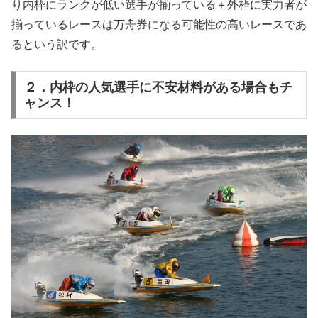
り内枠にランクが低い選手が揃っている＋外枠に実力者が
揃っているレースは万舟券になる可能性の高いレースであ
るという訳です。
２．内枠の人気選手に不安材料がある場合もチ
ャンス！