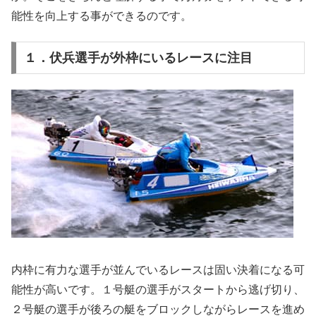
能性を向上する事ができるのです。
１．伏兵選手が外枠にいるレースに注目
内枠に有力な選手が並んでいるレースは固い決着になる可
能性が高いです。１号艇の選手がスタートから逃げ切り、
２号艇の選手が後ろの艇をブロックしながらレースを進め