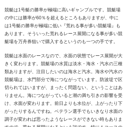
競艇は1号艇の勝率が極端に高いギャンブルです。競艇場
の中には勝率が60％を超えるところもありますが、中に
は1号艇の勝率が極端に低い『荒れる事が多い競艇場』も
あります。そういった荒れるレース展開になる事が多い競
艇場を万舟券狙いで購入するというのも一つの手です。
競艇は水面のレースなので、水面の状態でレース展開が大
きく変わります。競艇場の水質は淡水・海水・汽水の三種
類ありますが、注目したいのは海水と汽水。海水や汽水の
競艇場は、水門部分で海につながっています。防波堤で区
切られてはいますが、まったく問題ない、ということはあ
りません。海につながっていると潮の満ち引きの影響を受
け、水面が変わります。前日よりも水位が、上がったり下
がったりするんですね。ベテラン選手でもいきなり水面の
調子が変われば思ったようなレースができない時もありま