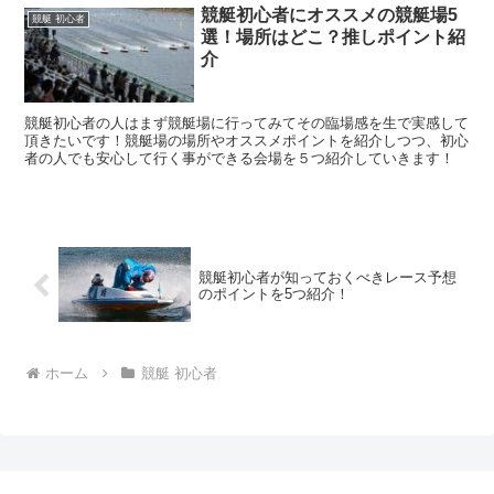
競艇初心者にオススメの競艇場5
競艇 初心者
選！場所はどこ？推しポイント紹
介
競艇初心者の人はまず競艇場に行ってみてその臨場感を生で実感して
頂きたいです！競艇場の場所やオススメポイントを紹介しつつ、初心
者の人でも安心して行く事ができる会場を５つ紹介していきます！
競艇初心者が知っておくべきレース予想
のポイントを5つ紹介！
ホーム
競艇 初心者