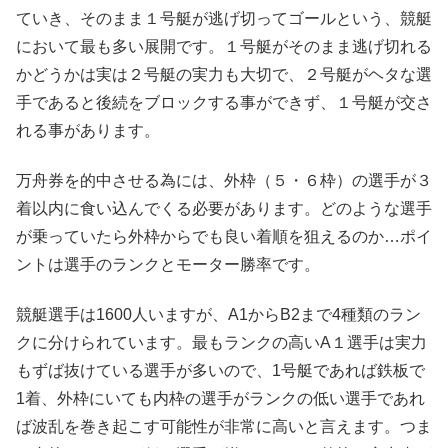
ていき、そのまま１号艇が逃げ切ってゴールという、競艇
において最も多い展開です。１号艇がそのまま逃げ切れる
かどうかは実は２号艇の実力も大切で、２号艇がヘタな選
手であると後続をブロックする事ができず、１号艇が交さ
れる事があります。
万舟券を的中させる為には、外枠（５・６枠）の選手が３
着以内に食い込んでくる必要があります。どのような選手
が乗っていたら外枠からでも良い着順を狙えるのか…ポイ
ントは選手のランクとモーター勝率です。
競艇選手は1600人いますが、A1からB2まで4種類のラン
クに分けられています。最もランクの高いA１選手は実力
もずば抜けている選手が多いので、1号艇であれば鉄板で
1着、外枠にいても内枠の選手がランクの低い選手であれ
ば波乱を巻き起こす可能性が非常に高いと言えます。つま