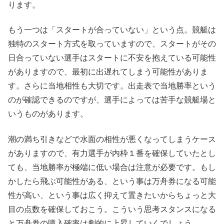
ります。
もう一つは「スタートが合っていない」という点。競艇は
独特のスタート方式を取っていますので、スタートがその
日合っていない選手はスタートに不安を抱えている可能性
がありますので、最初に出遅れてしまう可能性がありま
す。さらに当地相性も大切です。出走表で当地勝率という
のが確認できるのですが、選手によっては苦手な競艇場と
いうものがあります。
潮の満ち引きなどで水面の相性が悪くなってしまうケース
がありますので、有力選手が内枠１番を確保していたとし
ても、当地勝率が極端に低い場合は注意が必要です。もし
かしたら飛ぶ可能性がある、という事は万舟券になる可能
性が高い、という事は広く抑えて置きたいからちょっと大
目の点数を確保しておこう。こういう思考スタンスになる
と万舟券の購入確率は劇的に上昇していくでしょう。